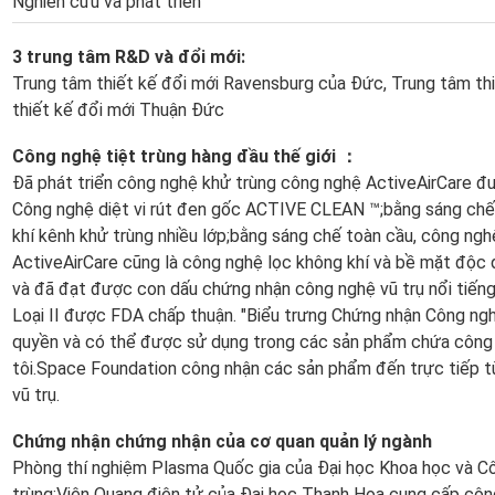
Nghiên cứu và phát triển
3 trung tâm R&D và đổi mới:
Trung tâm thiết kế đổi mới Ravensburg của Đức, Trung tâm t
thiết kế đổi mới Thuận Đức
Công nghệ tiệt trùng hàng đầu thế giới ：
Đã phát triển công nghệ khử trùng công nghệ ActiveAirCare đ
Công nghệ diệt vi rút đen gốc ACTIVE CLEAN ™;bằng sáng chế
khí kênh khử trùng nhiều lớp;bằng sáng chế toàn cầu, công nghệ
ActiveAirCare cũng là công nghệ lọc không khí và bề mặt độc
và đã đạt được con dấu chứng nhận công nghệ vũ trụ nổi tiếng.
Loại II được FDA chấp thuận. "Biểu trưng Chứng nhận Công ng
quyền và có thể được sử dụng trong các sản phẩm chứa công
tôi.Space Foundation công nhận các sản phẩm đến trực tiếp t
vũ trụ.
Chứng nhận chứng nhận của cơ quan quản lý ngành
Phòng thí nghiệm Plasma Quốc gia của Đại học Khoa học và 
trùng;Viện Quang điện tử của Đại học Thanh Hoa cung cấp cô