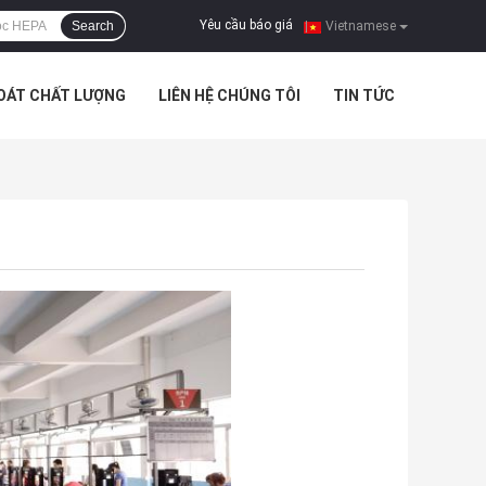
Yêu cầu báo giá
Search
|
Vietnamese
SOÁT CHẤT LƯỢNG
LIÊN HỆ CHÚNG TÔI
TIN TỨC