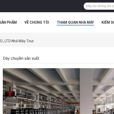
SẢN PHẨM
VỀ CHÚNG TÔI
THAM QUAN NHÀ MÁY
KIỂM 
 HỢP
., LTD Nhà Máy Tour
Dây chuyền sản xuất