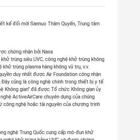
hiết kế đổi mới Sannuo Thâm Quyến, Trung tâm
ược chứng nhận bởi Nasa
 khử trùng siêu UVC, công nghệ khử trùng không
 khử trùng plasma hàng không vũ trụ, v.v.
 quyền duy nhất được Air Foundation công nhận
Đây cũng là công nghệ chính trong thiết bị y tế
hệ Không gian" đã được Tổ chức Không gian ủy
 nghệ ActiveAirCare chuyên dụng của chúng
ừ công nghệ hoặc tài nguyên của chương trình
Công nghệ Trung Quốc cung cấp mô-đun khử
ng nghệ khử trùng bằng UVC, và được chứng