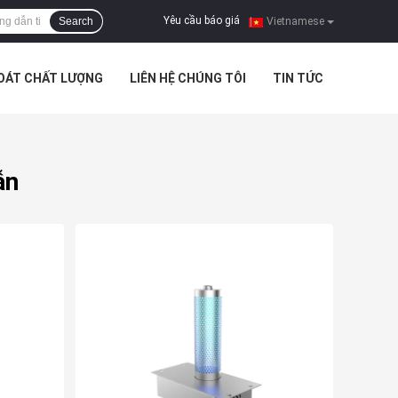
Yêu cầu báo giá
Search
|
Vietnamese
SOÁT CHẤT LƯỢNG
LIÊN HỆ CHÚNG TÔI
TIN TỨC
ẫn