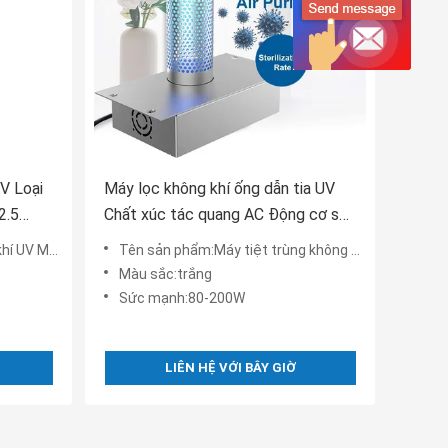
V Loại
Máy lọc không khí ống dẫn tia UV
2.5
Chất xúc tác quang AC Động cơ sắt
Vật liệu ABS
 loại bỏ PM2.5
Tên sản phẩm:Máy tiệt trùng không khí ống dẫn quang xúc tác bằng tia UV
Màu sắc:trắng
Sức mạnh:80-200W
LIÊN HỆ VỚI BÂY GIỜ