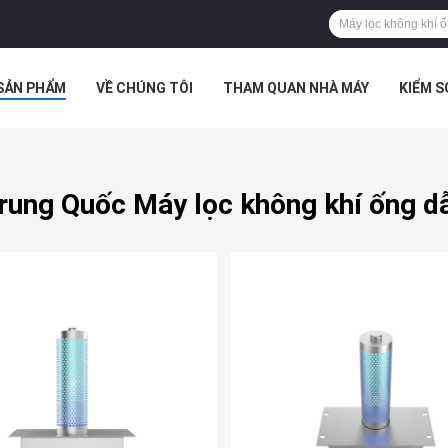
SẢN PHẨM
VỀ CHÚNG TÔI
THAM QUAN NHÀ MÁY
KIỂM 
 HỢP
rung Quốc Máy lọc không khí ống d