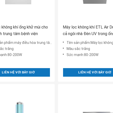
 không khí ống khử mùi cho
Máy lọc không khí ETL Air D
h trung tâm bệnh viện
cả ngôi nhà Đèn UV trong ố
Bộ lọc diệt khuẩn HVAC AC 
iều hòa trung tâm hệ thống ống gió tươi khử mùi máy lọc khử mùi máy lọc không khí trung tâm cho
Tên sản phẩm:Máy lọc không khí Bộ lọc toàn nhà Uv Light in Duct cho Hvac Ac 
ắc:trắng
Màu sắc:trắng
mạnh:80-200W
Sức mạnh:80-200W
LIÊN HỆ VỚI BÂY GIỜ
LIÊN HỆ VỚI BÂY GIỜ