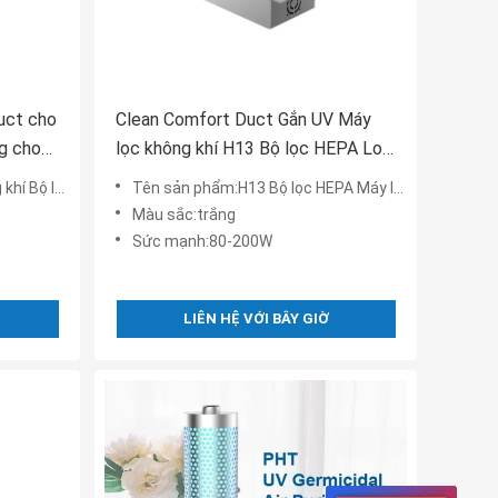
uct cho
Clean Comfort Duct Gắn UV Máy
ng cho
lọc không khí H13 Bộ lọc HEPA Loại
Duct
bỏ mùi Bụi cho ngôi nhà
(Máy lạnh) Diệt khuẩn
Tên sản phẩm:H13 Bộ lọc HEPA Máy lọc không khí trong nhà Dòng một chiều Không khí trong lành Tuần hoàn Bụi Khử mù
Màu sắc:trắng
Sức mạnh:80-200W
LIÊN HỆ VỚI BÂY GIỜ