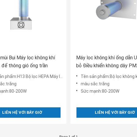
 mùi Bụi Máy lọc không khí
Máy lọc không khí ống dẫn U
 để thông gió ống trần
bỏ Điều khiển không dây PM
CADR 1600m3 / H
ộ lọc HEPA Máy lọc không khí trong nhà Dòng một chiều Không khí trong lành Tuần hoàn Bụi Khử mù
Tên sản phẩm:Bộ lọc không khí UV Máy lọc trong ống
ắc:trắng
màu sắc:trắng
mạnh:80-200W
Sức mạnh:80-200W
LIÊN HỆ VỚI BÂY GIỜ
LIÊN HỆ VỚI BÂY GIỜ