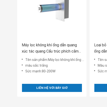
Máy lọc không khí ống dẫn quang
Loại bỏ
xúc tác quang Cấu trúc phích cắm
ống dẫn
hiệu quả cao
Tên sản phẩm:Máy lọc không khí ống dẫn quang xúc tác quang Cấu trúc phích cắm hiệu quả cao
Tên sản phẩm:H13 B
màu sắc:trắng
Màu s
Sức mạnh:80-200W
Sức 
LIÊN HỆ VỚI BÂY GIỜ