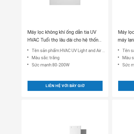
Máy lọc không khí ống dẫn tia UV
Máy lọc
HVAC Tuổi thọ lâu dài cho hệ thống
máy lạn
điều hòa không khí
Tên sản phẩm:HVAC UV Light and Air Ionizer cho hệ thống điều hòa không khí Ống lọc khí Ozone cho gia đình
Tên sản phẩm:máy đ
Màu sắc:trắng
Màu s
Sức mạnh:80-200W
Sức 
LIÊN HỆ VỚI BÂY GIỜ