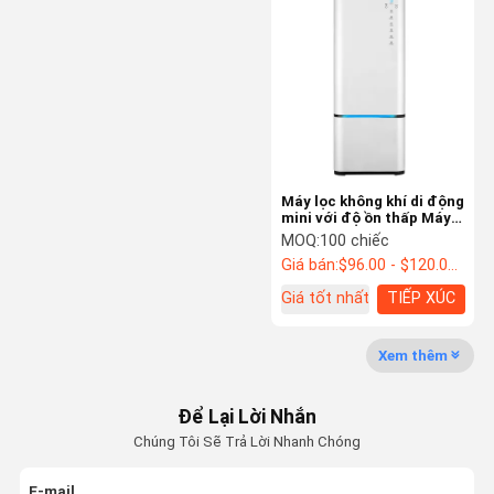
Máy lọc không khí thang máy
Máy lọc không khí ống dẫn
Máy lọc không khí di động
Bộ lọc khí PM2.5
Máy lọc không khí di động
Bộ lọc không khí có mùi
mini với độ ồn thấp Máy
làm sạch không khí Hepa
MOQ:
100 chiếc
H13
Máy lọc khí Ozone Generator
Giá bán:
$96.00 - $120.00/Units
Giá tốt nhất
TIẾP XÚC
Xem thêm
Để Lại Lời Nhắn
Chúng Tôi Sẽ Trả Lời Nhanh Chóng
E-mail