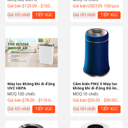
Giá bán:
$120.00 - $150.00/Units
Giá bán:
USD105-150/pcs
Giá tốt nhất
TIẾP XÚC
Giá tốt nhất
TIẾP XÚC
Máy lọc không khí di động
Cảm biến PM2.5 Máy lọc
UVC HEPA
không khí di động Độ ồn
thấp Máy làm sạch không
MOQ:
100 chiếc
MOQ:
10 chiếc
khí thông minh 24W
Giá bán:
$78.00 - $110.00/Units
Giá bán:
$55.00 - $90.00/Units
Giá tốt nhất
TIẾP XÚC
Giá tốt nhất
TIẾP XÚC