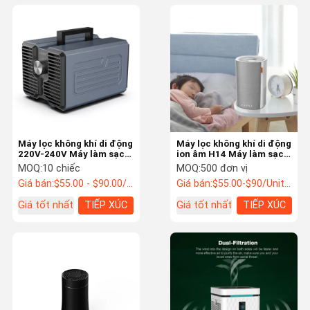
Máy lọc không khí di động
Máy lọc không khí di động
220V-240V Máy làm sạch
ion âm H14 Máy làm sạch
không khí với máy tạo
không khí Hepa cho gia
MOQ:
10 chiếc
MOQ:
500 đơn vị
ôzôn mạnh mẽ
đình
Giá bán:
$55.00 - $90.00/Units
Giá bán:
$55.00-$90/Units >=500 Units
Giá tốt nhất
TIẾP XÚC
Giá tốt nhất
TIẾP XÚC