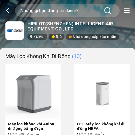
HIPILOT(SHENZHEN) INTELLIGENT AIR
EQUIPMENT CO., LTD
9
5.0
Nhà cung cấp xác nhận
YEARS
Máy Lọc Không Khí Di Động
(13)
Máy lọc không khí Anion
H13 Máy lọc không khí di
di động bằng điện
động HEPA
MOQ:
500 đơn vị
MOQ:
10 chiếc