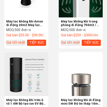
Máy lọc không khí Anion
Máy lọc không khí trong
di động 20m2 Máy lọc
phòng di động 750m3 / H
không khí gia đình với bộ
CADR với bộ lọc kép Wifi
MOQ:
500 đơn vị
MOQ:
500 đơn vị
lọc Hepa
75W HEPA
Giá bán:
$55.00 - $90.00/Units
Giá bán:
$250 - $300/Units
Giá tốt nhất
TIẾP XÚC
Giá tốt nhất
TIẾP XÚC
Nhà
các sản phẩ
Về chúng tôi
Liên hệ chún
m
g tôi
Máy lọc không khí trên ô
Máy lọc không khí di động
tô 1.6W Bộ tạo ion 5V Bộ
mini 5W Độ ồn thấp 18m3