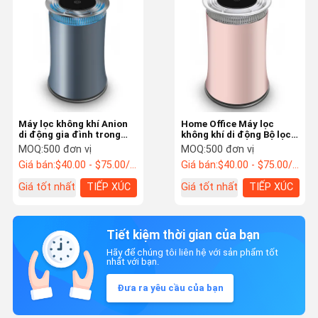
Máy lọc không khí Anion
Home Office Máy lọc
di động gia đình trong
không khí di động Bộ lọc
nhà Độ ồn thấp 100-240V
tia UV Anion 3 tốc độ
MOQ:
500 đơn vị
MOQ:
500 đơn vị
24W
quạt OEM
Giá bán:
$40.00 - $75.00/Units
Giá bán:
$40.00 - $75.00/Units
Giá tốt nhất
TIẾP XÚC
Giá tốt nhất
TIẾP XÚC
Tiết kiệm thời gian của bạn
Hãy để chúng tôi liên hệ với sản phẩm tốt
nhất với bạn.
Đưa ra yêu cầu của bạn