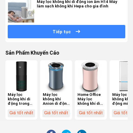
Máy lọc không khí di động ion âm H14 Máy
làm sạch không khí Hepa cho gia đình
Tiếp tục
Sản Phẩm Khuyến Cáo
Máy lọc
Máy lọc
Home Office
Máy lọc
không khí di
không khí
Máy lọc
không khí d
động trong
Anion di động
không khí di
động mini 
nhà có độ ồn
gia đình
động Bộ lọc
độ ồn thấp
thấp với bộ
trong nhà Độ
tia UV Anion 3
Máy làm s
Giá tốt nhất
Giá tốt nhất
Giá tốt nhất
Giá tốt n
lọc Hepa
ồn thấp 100-
tốc độ quạt
không khí
240V 24W
240V 24W
OEM
Hepa H13