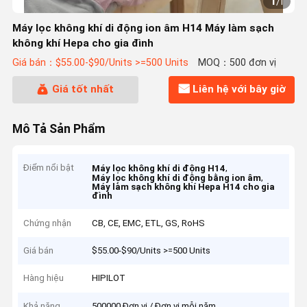
1
/
1
Máy lọc không khí di động ion âm H14 Máy làm sạch
không khí Hepa cho gia đình
Giá bán：$55.00-$90/Units >=500 Units
MOQ：500 đơn vị
Giá tốt nhất
Liên hệ với bây giờ
Mô Tả Sản Phẩm
Điểm nổi bật
,
Máy lọc không khí di động H14
,
Máy lọc không khí di động bằng ion âm
Máy làm sạch không khí Hepa H14 cho gia
đình
Chứng nhận
CB, CE, EMC, ETL, GS, RoHS
Giá bán
$55.00-$90/Units >=500 Units
Hàng hiệu
HIPILOT
Khả năng
500000 Đơn vị / Đơn vị mỗi năm