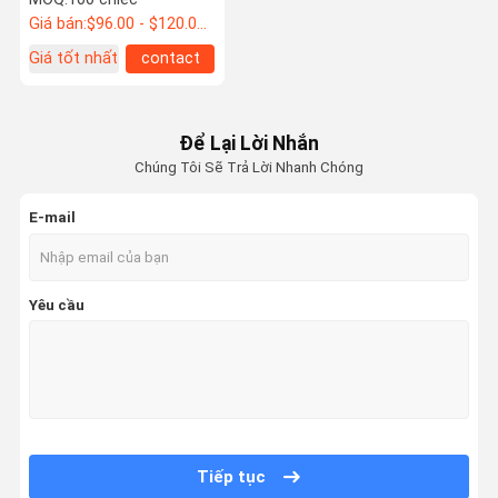
không khí bộ lọc HEPA
Giá bán:
$96.00 - $120.00/Units
thực H13
Giá tốt nhất
contact
Để Lại Lời Nhắn
Chúng Tôi Sẽ Trả Lời Nhanh Chóng
E-mail
Yêu cầu
Tiếp tục