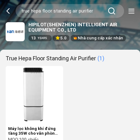
HIPILOT(SHENZHEN) INTELLIGENT AIR
EQUIPMENT CO., LTD
13
5.0
Nhà cung cấp xác nhận
YEARS
True Hepa Floor Standing Air Purifier
(1)
Máy lọc không khí đứng
tầng 35W cho văn phòng
với màn hình chất lượng
MOQ:
100 chiếc