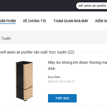
SẢN PHẨM
VỀ CHÚNG TÔI
THAM QUAN NHÀ MÁY
KIỂM 
 HỢP
ực Tuyến
wifi anion air purifier sản xuất trực tuyến
(22)
Máy lọc không khí Anion thương mại
đình
Đọc thêm
2022-01-20 14:56:11
TIẾP XÚC