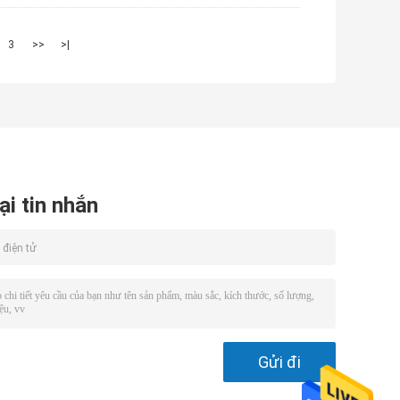
3
>>
>|
ại tin nhắn