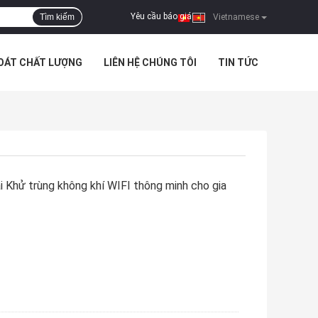
Yêu cầu báo giá
Tìm kiếm
|
Vietnamese
SOÁT CHẤT LƯỢNG
LIÊN HỆ CHÚNG TÔI
TIN TỨC
 Khử trùng không khí WIFI thông minh cho gia