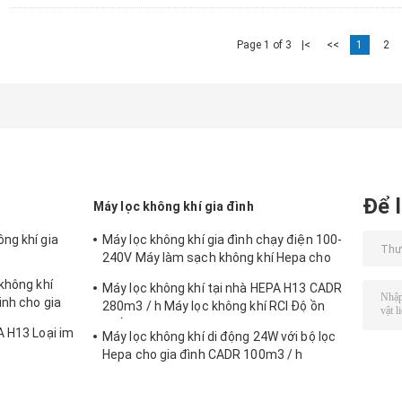
Page 1 of 3
|<
<<
1
2
Để l
Máy lọc không khí gia đình
ng khí gia
Máy lọc không khí gia đình chạy điện 100-
240V Máy làm sạch không khí Hepa cho
gia đình
không khí
Máy lọc không khí tại nhà HEPA H13 CADR
inh cho gia
280m3 / h Máy lọc không khí RCI Độ ồn
thấp
A H13 Loại im
Máy lọc không khí di động 24W với bộ lọc
Hepa cho gia đình CADR 100m3 / h