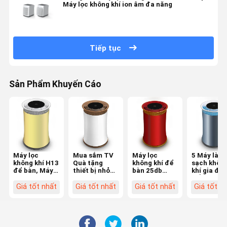
Máy lọc không khí ion âm đa năng
Tiếp tục
Sản Phẩm Khuyến Cáo
Máy lọc
Mua sắm TV
Máy lọc
5 Máy làm
không khí H13
Quà tặng
không khí để
sạch khôn
để bàn, Máy
thiết bị nhỏ
bàn 25db
khí gia đìn
lọc không khí
Máy lọc
HEPA UV và
CẤP ĐỘ M
lọc tia cực
không khí
Anion cho hộ
lọc không 
Giá tốt nhất
Giá tốt nhất
Giá tốt nhất
Giá tốt n
tím H13 Hepa
HEPA 13 Máy
gia đình
mini Hepa
tính để bàn
bàn
cho phòng gia
đình