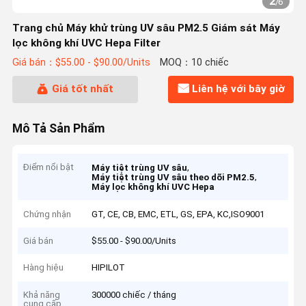
2
/
6
Trang chủ Máy khử trùng UV sâu PM2.5 Giám sát Máy
lọc không khí UVC Hepa Filter
Giá bán：$55.00 - $90.00/Units
MOQ：10 chiếc
Giá tốt nhất
Liên hệ với bây giờ
Mô Tả Sản Phẩm
Điểm nổi bật
,
Máy tiệt trùng UV sâu
,
Máy tiệt trùng UV sâu theo dõi PM2.5
Máy lọc không khí UVC Hepa
Chứng nhận
GT, CE, CB, EMC, ETL, GS, EPA, KC,ISO9001
Giá bán
$55.00 - $90.00/Units
Hàng hiệu
HIPILOT
Khả năng
300000 chiếc / tháng
cung cấp