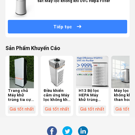
sát Máy lọc không khí UVC Hepa Filter
Tiếp tục
Sản Phẩm Khuyến Cáo
Trang chủ
Điều khiển
H13 Bộ lọc
Máy lọc
Máy khử
cảm ứng Máy
HEPA Máy
không khí
trùng tia cực
lọc không khí
khử trùng
than hoạt
tím sâu Máy
tiệt trùng UV
không khí
tính Ture 
lọc không khí
sâu với bộ lọc
bằng tia UV
cho gia đì
Giá tốt nhất
Giá tốt nhất
Giá tốt nhất
Giá tốt n
HEPA Máy lọc
HEPA thực
Máy lọc
Phòng lớn
không khí
H13
không khí để
538 Sq Ft 
220V
bàn cho văn
phủ
28X28X71cm
phòng